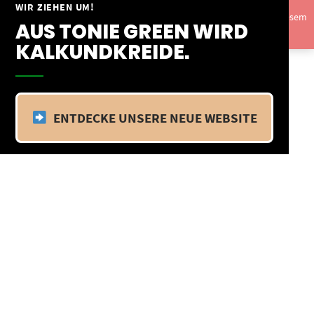
Springe
WIR ZIEHEN UM!
Vom 09.04.25 - 20.04.25 befinden wir uns im Betriebsurlaub. In diesem
zum
AUS TONIE GREEN WIRD
Zeitraum findet kein Versand statt.
Ausblenden
Inhalt
KALKUNDKREIDE.
ENTDECKE UNSERE NEUE WEBSITE