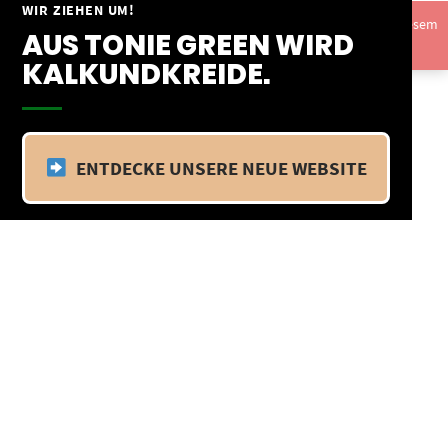
Springe
WIR ZIEHEN UM!
Vom 09.04.25 - 20.04.25 befinden wir uns im Betriebsurlaub. In diesem
zum
AUS TONIE GREEN WIRD
Zeitraum findet kein Versand statt.
Ausblenden
Inhalt
KALKUNDKREIDE.
ENTDECKE UNSERE NEUE WEBSITE