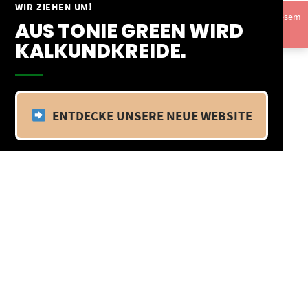
Springe
WIR ZIEHEN UM!
Vom 09.04.25 - 20.04.25 befinden wir uns im Betriebsurlaub. In diesem
zum
AUS TONIE GREEN WIRD
Zeitraum findet kein Versand statt.
Ausblenden
Inhalt
KALKUNDKREIDE.
ENTDECKE UNSERE NEUE WEBSITE