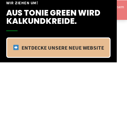
Springe
WIR ZIEHEN UM!
Vom 09.04.25 - 20.04.25 befinden wir uns im Betriebsurlaub. In diesem
zum
AUS TONIE GREEN WIRD
Zeitraum findet kein Versand statt.
Ausblenden
Inhalt
KALKUNDKREIDE.
ENTDECKE UNSERE NEUE WEBSITE