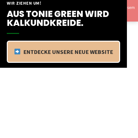
Springe
WIR ZIEHEN UM!
Vom 09.04.25 - 20.04.25 befinden wir uns im Betriebsurlaub. In diesem
zum
AUS TONIE GREEN WIRD
Zeitraum findet kein Versand statt.
Ausblenden
Inhalt
KALKUNDKREIDE.
ENTDECKE UNSERE NEUE WEBSITE