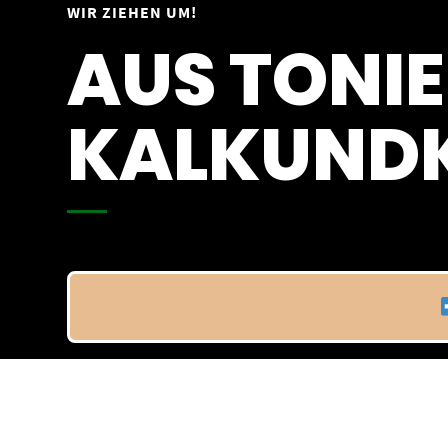
Springe
WIR ZIEHEN UM!
Vom 09.04.25 - 20.04.25
zum
AUS TONIE
Inhalt
KALKUNDK