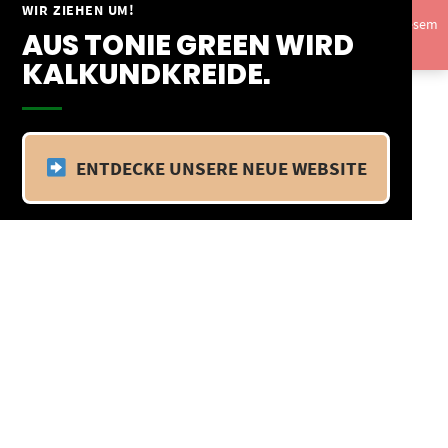
Springe
WIR ZIEHEN UM!
Vom 09.04.25 - 20.04.25 befinden wir uns im Betriebsurlaub. In diesem
zum
AUS TONIE GREEN WIRD
Zeitraum findet kein Versand statt.
Ausblenden
Inhalt
KALKUNDKREIDE.
ENTDECKE UNSERE NEUE WEBSITE