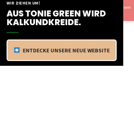
Springe
WIR ZIEHEN UM!
Vom 09.04.25 - 20.04.25 befinden wir uns im Betriebsurlaub. In diesem
zum
AUS TONIE GREEN WIRD
Zeitraum findet kein Versand statt.
Ausblenden
Inhalt
KALKUNDKREIDE.
ENTDECKE UNSERE NEUE WEBSITE