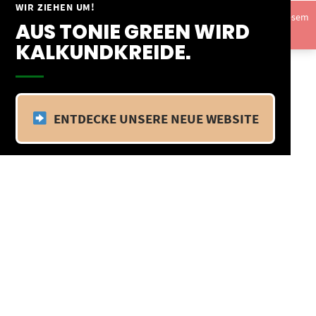
Springe
WIR ZIEHEN UM!
Vom 09.04.25 - 20.04.25 befinden wir uns im Betriebsurlaub. In diesem
zum
AUS TONIE GREEN WIRD
Zeitraum findet kein Versand statt.
Ausblenden
Inhalt
KALKUNDKREIDE.
ENTDECKE UNSERE NEUE WEBSITE