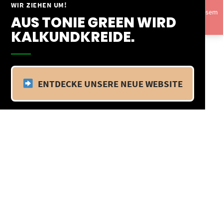
Springe
WIR ZIEHEN UM!
Vom 09.04.25 - 20.04.25 befinden wir uns im Betriebsurlaub. In diesem
zum
AUS TONIE GREEN WIRD
Zeitraum findet kein Versand statt.
Ausblenden
Inhalt
KALKUNDKREIDE.
ENTDECKE UNSERE NEUE WEBSITE