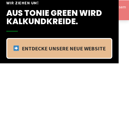
Springe
WIR ZIEHEN UM!
Vom 09.04.25 - 20.04.25 befinden wir uns im Betriebsurlaub. In diesem
zum
AUS TONIE GREEN WIRD
Zeitraum findet kein Versand statt.
Ausblenden
Inhalt
KALKUNDKREIDE.
ENTDECKE UNSERE NEUE WEBSITE