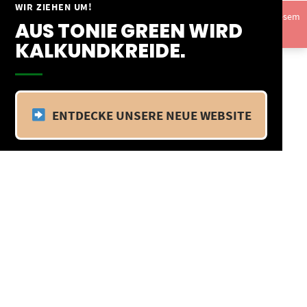
Springe
WIR ZIEHEN UM!
Vom 09.04.25 - 20.04.25 befinden wir uns im Betriebsurlaub. In diesem
zum
AUS TONIE GREEN WIRD
Zeitraum findet kein Versand statt.
Ausblenden
Inhalt
KALKUNDKREIDE.
ENTDECKE UNSERE NEUE WEBSITE