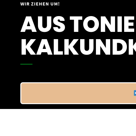
Springe
WIR ZIEHEN UM!
Vom 09.04.25 - 20.04.25
zum
AUS TONIE
Inhalt
KALKUNDK