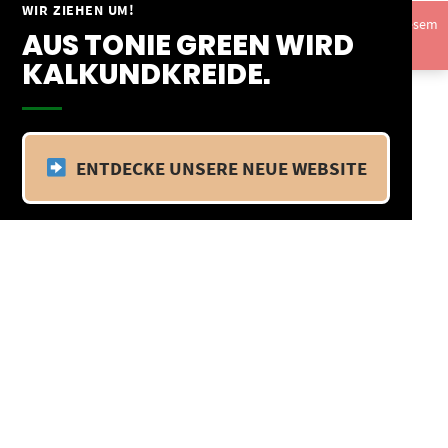
Springe
WIR ZIEHEN UM!
Vom 09.04.25 - 20.04.25 befinden wir uns im Betriebsurlaub. In diesem
zum
AUS TONIE GREEN WIRD
Zeitraum findet kein Versand statt.
Ausblenden
Inhalt
KALKUNDKREIDE.
ENTDECKE UNSERE NEUE WEBSITE