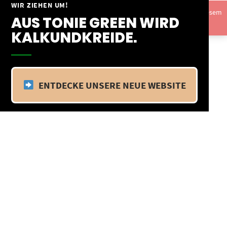
Springe
WIR ZIEHEN UM!
Vom 09.04.25 - 20.04.25 befinden wir uns im Betriebsurlaub. In diesem
zum
AUS TONIE GREEN WIRD
Zeitraum findet kein Versand statt.
Ausblenden
Inhalt
KALKUNDKREIDE.
ENTDECKE UNSERE NEUE WEBSITE