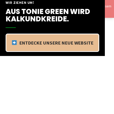
Springe
WIR ZIEHEN UM!
Vom 09.04.25 - 20.04.25 befinden wir uns im Betriebsurlaub. In diesem
zum
AUS TONIE GREEN WIRD
Zeitraum findet kein Versand statt.
Ausblenden
Inhalt
KALKUNDKREIDE.
ENTDECKE UNSERE NEUE WEBSITE