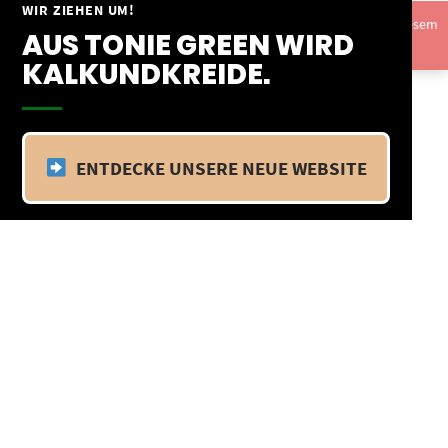
Springe
WIR ZIEHEN UM!
Vom 09.04.25 - 20.04.25 befinden wir uns im Betriebsurlaub. In diesem
zum
AUS TONIE GREEN WIRD
Zeitraum findet kein Versand statt.
Ausblenden
Inhalt
KALKUNDKREIDE.
ENTDECKE UNSERE NEUE WEBSITE