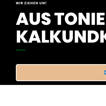
Springe
WIR ZIEHEN UM!
Vom 09.04.25 - 20.04.25
zum
AUS TONIE
Inhalt
KALKUNDK