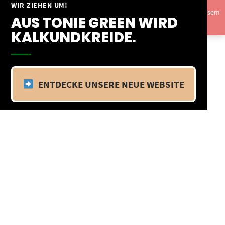
Springe
WIR ZIEHEN UM!
Vom 09.04.25 - 20.04.25 befinden wir uns im Betriebsurlaub. In diesem
zum
AUS TONIE GREEN WIRD
Zeitraum findet kein Versand statt.
Ausblenden
Inhalt
KALKUNDKREIDE.
ENTDECKE UNSERE NEUE WEBSITE