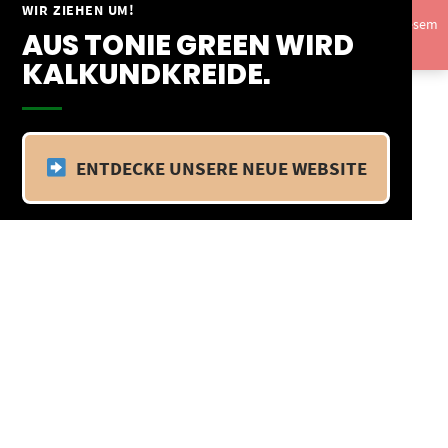
Springe
WIR ZIEHEN UM!
Vom 09.04.25 - 20.04.25 befinden wir uns im Betriebsurlaub. In diesem
zum
AUS TONIE GREEN WIRD
Zeitraum findet kein Versand statt.
Ausblenden
Inhalt
KALKUNDKREIDE.
ENTDECKE UNSERE NEUE WEBSITE