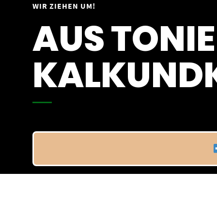
Springe
WIR ZIEHEN UM!
Vom 09.04.25 - 20.04.25
zum
AUS TONIE
Inhalt
KALKUNDK