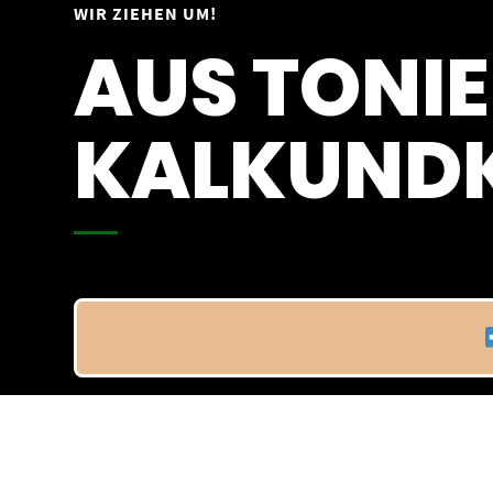
Springe
WIR ZIEHEN UM!
Vom 09.04.25 - 20.04.25
zum
AUS TONIE
Inhalt
KALKUNDK