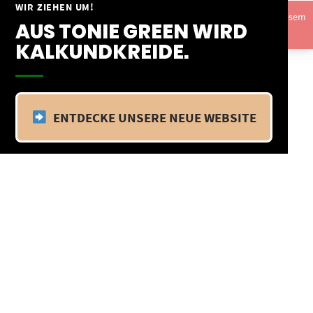
Springe
WIR ZIEHEN UM!
Vom 09.04.25 - 20.04.25 befinden wir uns im Betriebsurlaub. In diesem
zum
AUS TONIE GREEN WIRD
Zeitraum findet kein Versand statt.
Ausblenden
Inhalt
KALKUNDKREIDE.
ENTDECKE UNSERE NEUE WEBSITE