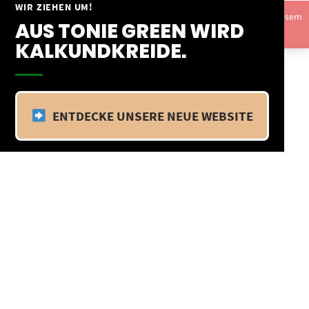
Springe
WIR ZIEHEN UM!
Vom 09.04.25 - 20.04.25 befinden wir uns im Betriebsurlaub. In diesem
zum
AUS TONIE GREEN WIRD
Zeitraum findet kein Versand statt.
Ausblenden
Inhalt
KALKUNDKREIDE.
ENTDECKE UNSERE NEUE WEBSITE