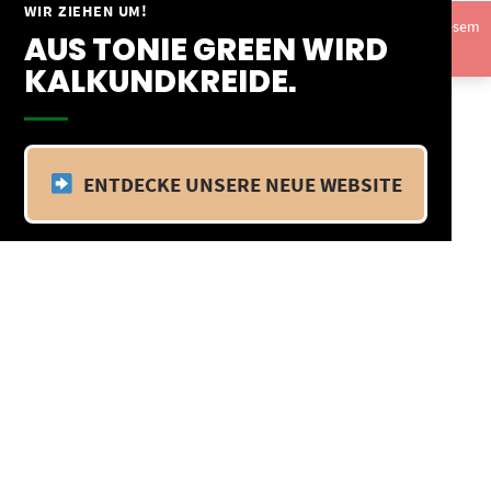
Springe
WIR ZIEHEN UM!
Vom 09.04.25 - 20.04.25 befinden wir uns im Betriebsurlaub. In diesem
zum
AUS TONIE GREEN WIRD
Zeitraum findet kein Versand statt.
Ausblenden
Inhalt
KALKUNDKREIDE.
ENTDECKE UNSERE NEUE WEBSITE