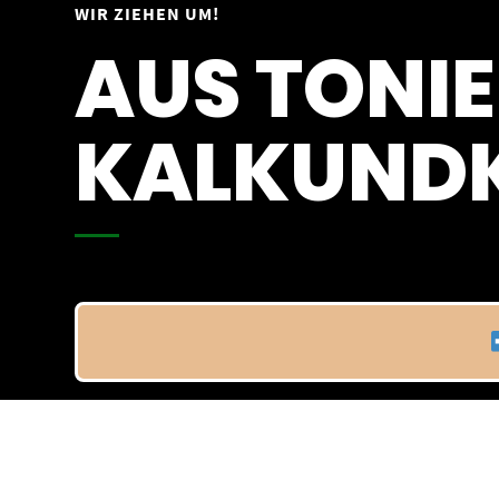
Springe
WIR ZIEHEN UM!
Vom 09.04.25 - 20.04.25
zum
AUS TONIE
Inhalt
KALKUNDK