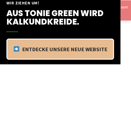
Springe
WIR ZIEHEN UM!
Vom 09.04.25 - 20.04.25 befinden wir uns im Betriebsurlaub. In diesem
zum
AUS TONIE GREEN WIRD
Zeitraum findet kein Versand statt.
Ausblenden
Inhalt
KALKUNDKREIDE.
ENTDECKE UNSERE NEUE WEBSITE