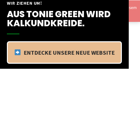
Springe
WIR ZIEHEN UM!
Vom 09.04.25 - 20.04.25 befinden wir uns im Betriebsurlaub. In diesem
zum
AUS TONIE GREEN WIRD
Zeitraum findet kein Versand statt.
Ausblenden
Inhalt
KALKUNDKREIDE.
ENTDECKE UNSERE NEUE WEBSITE