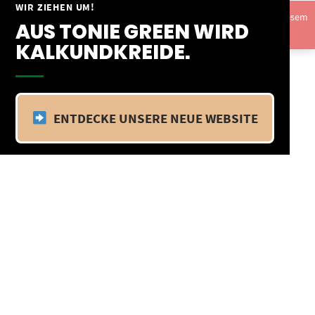
Springe
WIR ZIEHEN UM!
Vom 09.04.25 - 20.04.25 befinden wir uns im Betriebsurlaub. In diesem
zum
AUS TONIE GREEN WIRD
Zeitraum findet kein Versand statt.
Ausblenden
Inhalt
KALKUNDKREIDE.
ENTDECKE UNSERE NEUE WEBSITE