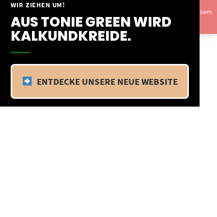
Springe
WIR ZIEHEN UM!
Vom 09.04.25 - 20.04.25 befinden wir uns im Betriebsurlaub. In diesem
zum
AUS TONIE GREEN WIRD
Zeitraum findet kein Versand statt.
Ausblenden
Inhalt
KALKUNDKREIDE.
ENTDECKE UNSERE NEUE WEBSITE