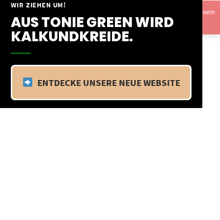
Springe
WIR ZIEHEN UM!
Vom 09.04.25 - 20.04.25 befinden wir uns im Betriebsurlaub. In diesem
zum
AUS TONIE GREEN WIRD
Zeitraum findet kein Versand statt.
Ausblenden
Inhalt
KALKUNDKREIDE.
ENTDECKE UNSERE NEUE WEBSITE