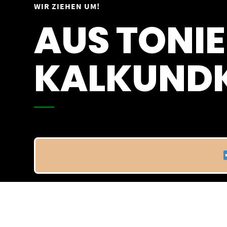
Springe
WIR ZIEHEN UM!
Vom 09.04.25 - 20.04.25
zum
AUS TONIE
Inhalt
KALKUNDK