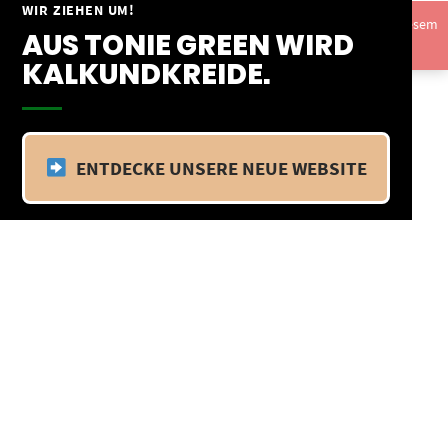
Springe
WIR ZIEHEN UM!
Vom 09.04.25 - 20.04.25 befinden wir uns im Betriebsurlaub. In diesem
zum
AUS TONIE GREEN WIRD
Zeitraum findet kein Versand statt.
Ausblenden
Inhalt
KALKUNDKREIDE.
ENTDECKE UNSERE NEUE WEBSITE