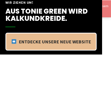
Springe
WIR ZIEHEN UM!
Vom 09.04.25 - 20.04.25 befinden wir uns im Betriebsurlaub. In diesem
zum
AUS TONIE GREEN WIRD
Zeitraum findet kein Versand statt.
Ausblenden
Inhalt
KALKUNDKREIDE.
ENTDECKE UNSERE NEUE WEBSITE