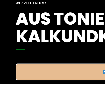
Springe
WIR ZIEHEN UM!
Vom 09.04.25 - 20.04.25
zum
AUS TONIE
Inhalt
KALKUNDK