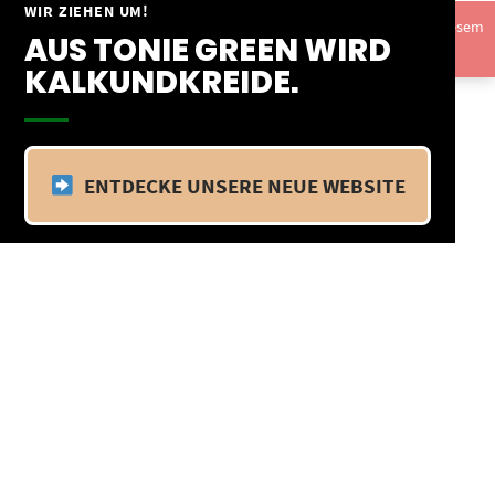
Springe
WIR ZIEHEN UM!
Vom 09.04.25 - 20.04.25 befinden wir uns im Betriebsurlaub. In diesem
zum
AUS TONIE GREEN WIRD
Zeitraum findet kein Versand statt.
Ausblenden
Inhalt
KALKUNDKREIDE.
ENTDECKE UNSERE NEUE WEBSITE