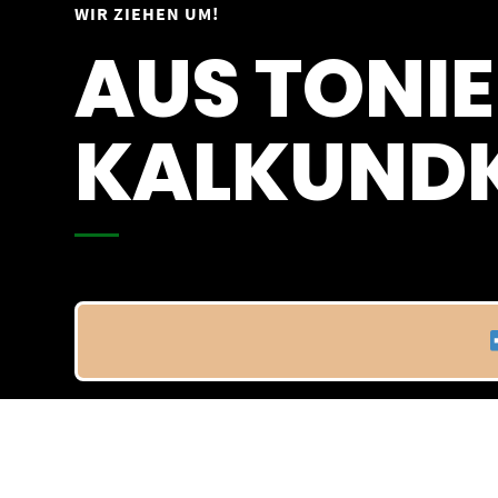
Springe
WIR ZIEHEN UM!
Vom 09.04.25 - 20.04.25
zum
AUS TONIE
Inhalt
KALKUNDK