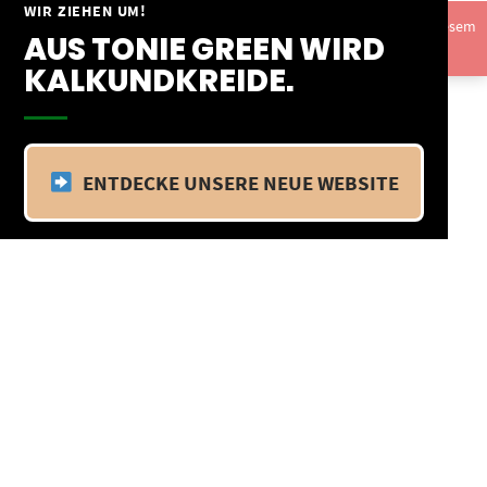
Springe
WIR ZIEHEN UM!
Vom 09.04.25 - 20.04.25 befinden wir uns im Betriebsurlaub. In diesem
zum
AUS TONIE GREEN WIRD
Zeitraum findet kein Versand statt.
Ausblenden
Inhalt
KALKUNDKREIDE.
ENTDECKE UNSERE NEUE WEBSITE