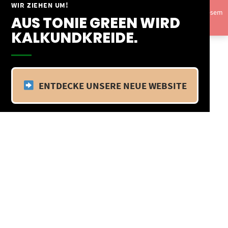
Springe
WIR ZIEHEN UM!
Vom 09.04.25 - 20.04.25 befinden wir uns im Betriebsurlaub. In diesem
zum
AUS TONIE GREEN WIRD
Zeitraum findet kein Versand statt.
Ausblenden
Inhalt
KALKUNDKREIDE.
ENTDECKE UNSERE NEUE WEBSITE