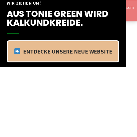
Springe
WIR ZIEHEN UM!
Vom 09.04.25 - 20.04.25 befinden wir uns im Betriebsurlaub. In diesem
zum
AUS TONIE GREEN WIRD
Zeitraum findet kein Versand statt.
Ausblenden
Inhalt
KALKUNDKREIDE.
ENTDECKE UNSERE NEUE WEBSITE