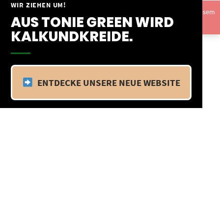
Springe
WIR ZIEHEN UM!
Vom 09.04.25 - 20.04.25 befinden wir uns im Betriebsurlaub. In diesem
zum
AUS TONIE GREEN WIRD
Zeitraum findet kein Versand statt.
Ausblenden
Inhalt
KALKUNDKREIDE.
ENTDECKE UNSERE NEUE WEBSITE