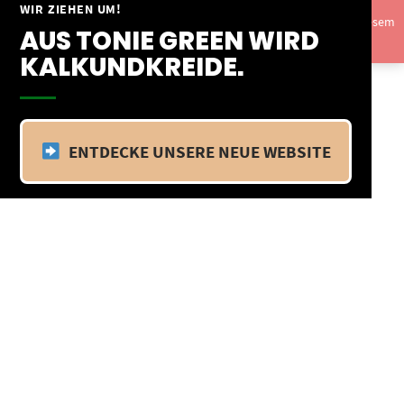
Springe
WIR ZIEHEN UM!
Vom 09.04.25 - 20.04.25 befinden wir uns im Betriebsurlaub. In diesem
zum
AUS TONIE GREEN WIRD
Zeitraum findet kein Versand statt.
Ausblenden
Inhalt
KALKUNDKREIDE.
ENTDECKE UNSERE NEUE WEBSITE