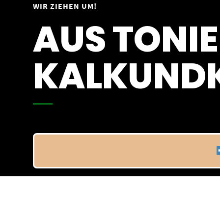
Springe
WIR ZIEHEN UM!
Vom 09.04.25 - 20.04.25
zum
AUS TONIE
Inhalt
KALKUNDK