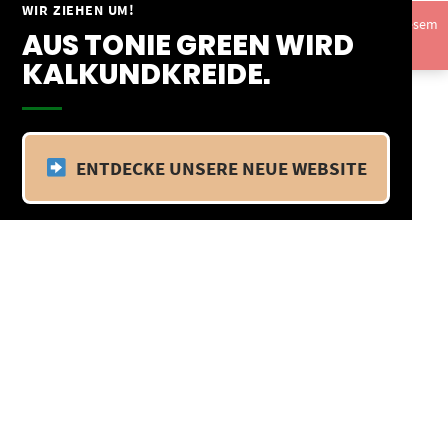
Springe
WIR ZIEHEN UM!
Vom 09.04.25 - 20.04.25 befinden wir uns im Betriebsurlaub. In diesem
zum
AUS TONIE GREEN WIRD
Zeitraum findet kein Versand statt.
Ausblenden
Inhalt
KALKUNDKREIDE.
ENTDECKE UNSERE NEUE WEBSITE