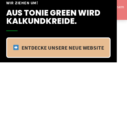
Springe
WIR ZIEHEN UM!
Vom 09.04.25 - 20.04.25 befinden wir uns im Betriebsurlaub. In diesem
zum
AUS TONIE GREEN WIRD
Zeitraum findet kein Versand statt.
Ausblenden
Inhalt
KALKUNDKREIDE.
ENTDECKE UNSERE NEUE WEBSITE