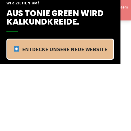
Springe
WIR ZIEHEN UM!
Vom 09.04.25 - 20.04.25 befinden wir uns im Betriebsurlaub. In diesem
zum
AUS TONIE GREEN WIRD
Zeitraum findet kein Versand statt.
Ausblenden
Inhalt
KALKUNDKREIDE.
ENTDECKE UNSERE NEUE WEBSITE