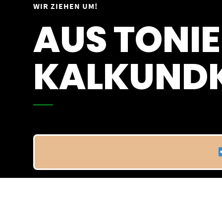
Springe
WIR ZIEHEN UM!
Vom 09.04.25 - 20.04.25
zum
AUS TONIE
Inhalt
KALKUNDK