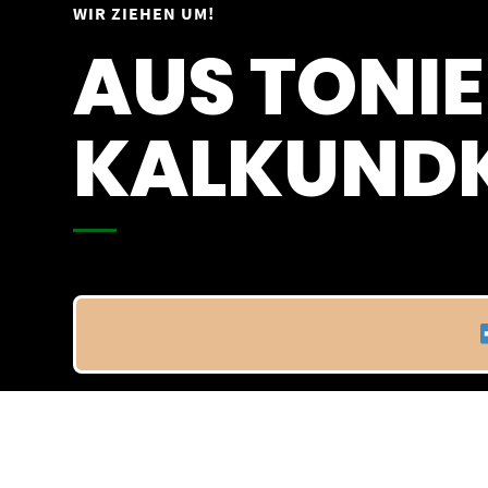
Springe
WIR ZIEHEN UM!
Vom 09.04.25 - 20.04.25
zum
AUS TONIE
Inhalt
KALKUNDK