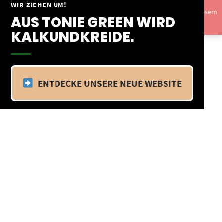
Springe
WIR ZIEHEN UM!
Vom 09.04.25 - 20.04.25 befinden wir uns im Betriebsurlaub. In diesem
zum
AUS TONIE GREEN WIRD
Zeitraum findet kein Versand statt.
Ausblenden
Inhalt
KALKUNDKREIDE.
ENTDECKE UNSERE NEUE WEBSITE