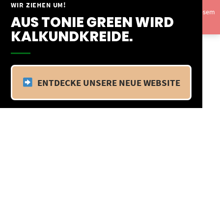
Springe
WIR ZIEHEN UM!
Vom 09.04.25 - 20.04.25 befinden wir uns im Betriebsurlaub. In diesem
zum
AUS TONIE GREEN WIRD
Zeitraum findet kein Versand statt.
Ausblenden
Inhalt
KALKUNDKREIDE.
ENTDECKE UNSERE NEUE WEBSITE